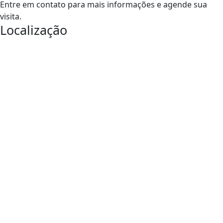
Entre em contato para mais informações e agende sua
visita.
Localização
Entre em Contato
para sua
Próxima Conquista