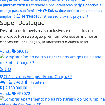
Apartamentos
Casas
Praticidade e boa localização
Mais
Sobrados
espaço para sua família
Conforto em ambientes
Terrenos
amplos
Construa seu próximo projeto
Super Destaque
Descubra os imóveis mais exclusivos e desejados do
mercado. Nossa seleção premium oferece as melhores
opções em localização, acabamento e valorização.
Venda
SI0013
Sítio
Chácara dos Amigos - Embu-Guaçu/SP
4
6
3
4 suíte(s)
R$ 2.130.000,00
Venda
AP3072