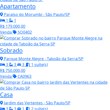
Apartamento
Paraíso do Morumbi - São Paulo/SP
1
1
R$ 179.000,00
Venda
SO0402
Sobrado
Parque Monte Alegre - Taboão da Serra/SP
3
3
3
1 suíte(s)
R$ 750.000,00
Venda
CA0963
Casa
Jardim das Vertentes - São Paulo/SP
3
3
1
2 suíte(s)