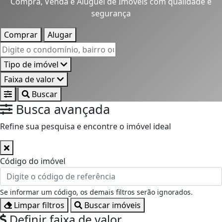
Compra, Venda e Aluguel de Imóveis com qualidade e
segurança
Comprar
Alugar
Localização
Tipo de imóvel
Faixa de valor
Buscar
Busca avançada
Refine sua pesquisa e encontre o imóvel ideal
Código do imóvel
Se informar um código, os demais filtros serão ignorados.
Limpar filtros
Buscar imóveis
Definir faixa de valor