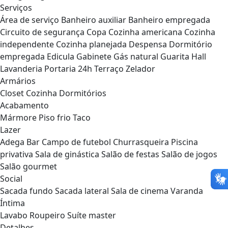
Serviços
Área de serviço
Banheiro auxiliar
Banheiro empregada
Circuito de segurança
Copa
Cozinha americana
Cozinha
independente
Cozinha planejada
Despensa
Dormitório
empregada
Edicula
Gabinete
Gás natural
Guarita
Hall
Lavanderia
Portaria 24h
Terraço
Zelador
Armários
Closet
Cozinha
Dormitórios
Acabamento
Mármore
Piso frio
Taco
Lazer
Adega
Bar
Campo de futebol
Churrasqueira
Piscina
privativa
Sala de ginástica
Salão de festas
Salão de jogos
Salão gourmet
Social
Sacada fundo
Sacada lateral
Sala de cinema
Varanda
Íntima
Lavabo
Roupeiro
Suíte master
Detalhes