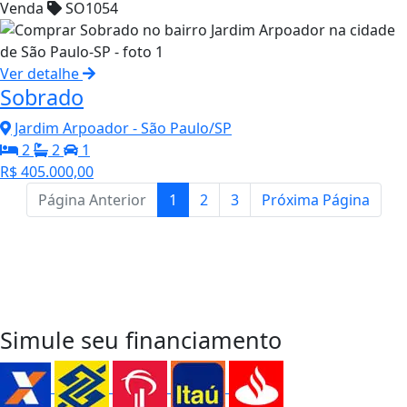
Venda
SO1054
Ver detalhe
Sobrado
Jardim Arpoador - São Paulo/SP
2
2
1
R$ 405.000,00
Página Anterior
1
2
3
Próxima Página
Entre em Contato
para sua
Próxima Conquista
WhatsApp
Simule seu financiamento